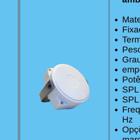
Mate
Fixa
Ter
Peso
Grau
empe
Potê
SPL
SPL 
Freq
Hz
Opçõ
mar