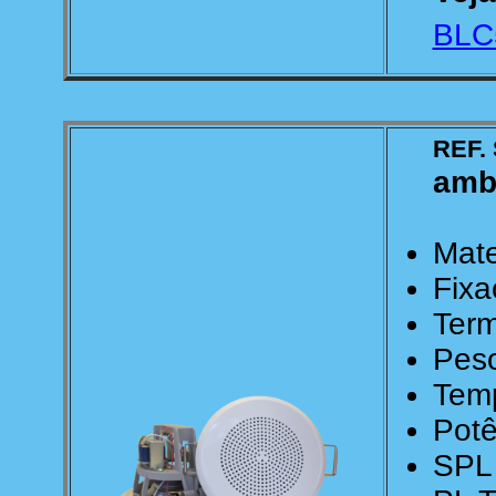
BLC
REF. 
amb
Mate
Fixa
Term
Peso
Temp
Potê
SPL