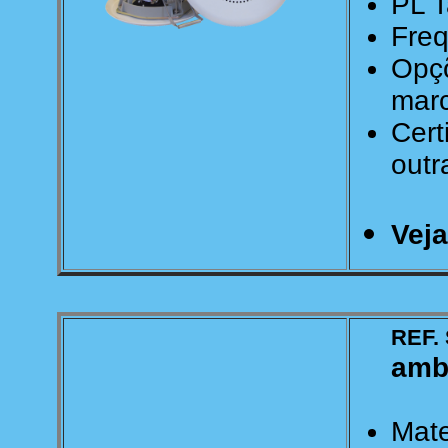
PL T
Freq
Opçõ
mar
Cert
outr
Vej
REF. 
amb
Mate