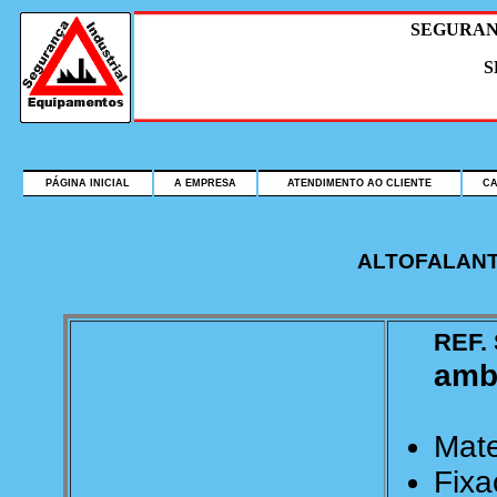
SEGURAN
S
PÁGINA INICIAL
A EMPRESA
ATENDIMENTO AO CLIENTE
C
ALTOFALANT
REF. 
amb
Mate
Fixa