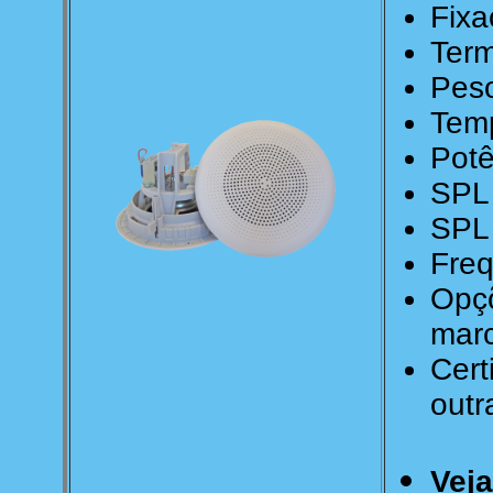
Fixa
Term
Peso
Temp
Potê
SPL
SPL 
Freq
Opçõ
mar
Cert
outr
Vej