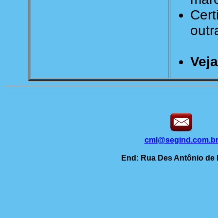
Cert
outr
Vej
cml@segind.com.b
End: Rua Des Antônio de Pa