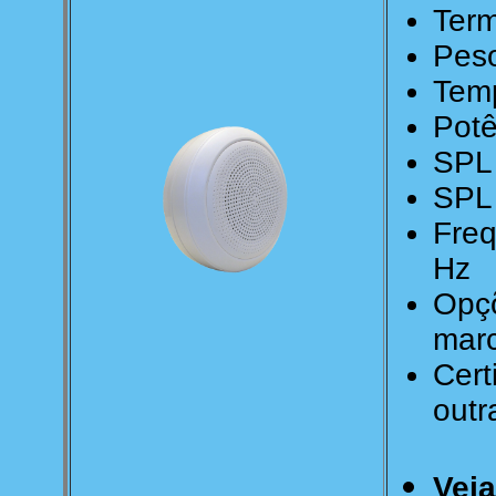
Term
Peso
Temp
Potê
SPL
SPL 
Freq
Hz
Opçõ
mar
Cert
outr
Veja