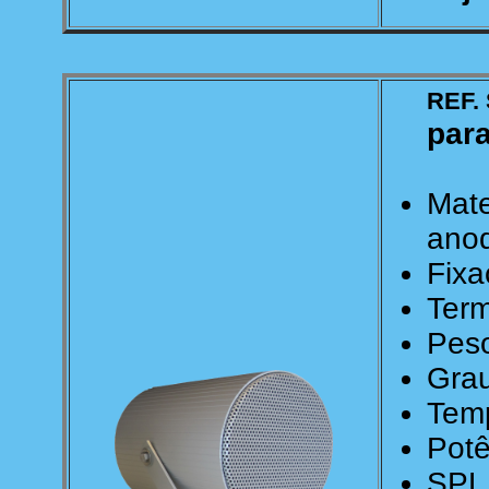
REF. 
para
Mate
ano
Fixa
Term
Peso
Grau
Temp
Potê
SPL