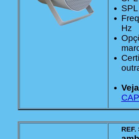
SPL 
Freq
Hz
Opçõ
mar
Cert
outr
Veja
CAP
REF. 
ambi